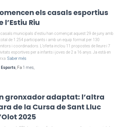
omencen els casals esportius
e l’Estiu Riu
 casals municipals d’estiu han començat aquest 29 de juny amb
total de 1.254 participants i amb un equip format per 130
itors i coordinadors. L’oferta inclou 11 propostes de lleure i 7
ivitats esportives per a infants i joves de 2 a 16 anys. Ja està en
rxa
Saber més
r
Esports
, Fa
1 mes
,
n gronxador adaptat: l’altra
ara de la Cursa de Sant Lluc
’Olot 2025