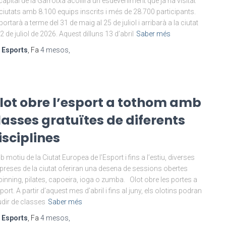
capital de la Garrotxa acollirà un esdeveniment que ja ha visitat
ciutats amb 8.100 equips inscrits i més de 28.700 participants.
portarà a terme del 31 de maig al 25 de juliol i arribarà a la ciutat
12 de juliol de 2026. Aquest dilluns 13 d’abril
Saber més
r
Esports
, Fa
4 mesos
,
lot obre l’esport a tothom amb
lasses gratuïtes de diferents
isciplines
 motiu de la Ciutat Europea de l’Esport i fins a l’estiu, diverses
reses de la ciutat oferiran una desena de sessions obertes
pinning, pilates, capoeira, ioga o zumba. Olot obre les portes a
sport. A partir d’aquest mes d’abril i fins al juny, els olotins podran
dir de classes
Saber més
r
Esports
, Fa
4 mesos
,