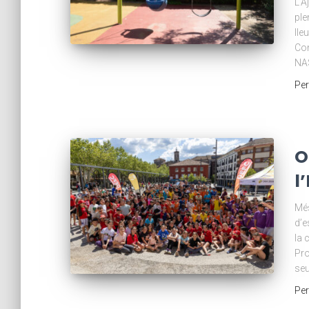
L’A
ple
lle
Com
NAS
Pe
O
l
Més
d’e
la 
Pro
seu
Pe