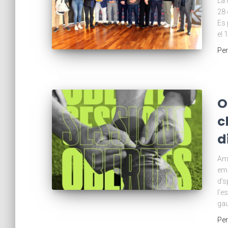
La 
28 
Es 
el 
Pe
O
c
d
Amb
emp
d’s
l’e
gau
Pe