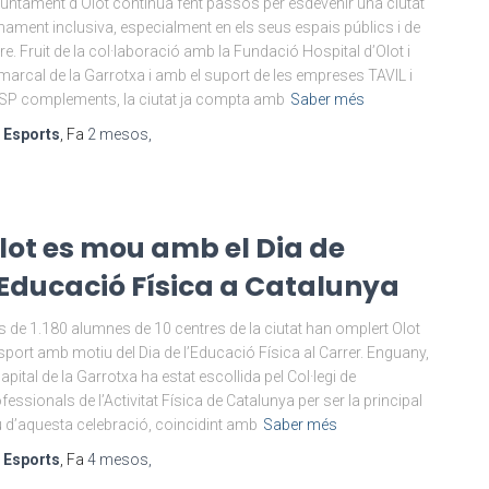
juntament d’Olot continua fent passos per esdevenir una ciutat
nament inclusiva, especialment en els seus espais públics i de
ure. Fruit de la col·laboració amb la Fundació Hospital d’Olot i
arcal de la Garrotxa i amb el suport de les empreses TAVIL i
P complements, la ciutat ja compta amb
Saber més
r
Esports
, Fa
2 mesos
,
lot es mou amb el Dia de
’Educació Física a Catalunya
 de 1.180 alumnes de 10 centres de la ciutat han omplert Olot
sport amb motiu del Dia de l’Educació Física al Carrer. Enguany,
capital de la Garrotxa ha estat escollida pel Col·legi de
fessionals de l’Activitat Física de Catalunya per ser la principal
 d’aquesta celebració, coincidint amb
Saber més
r
Esports
, Fa
4 mesos
,