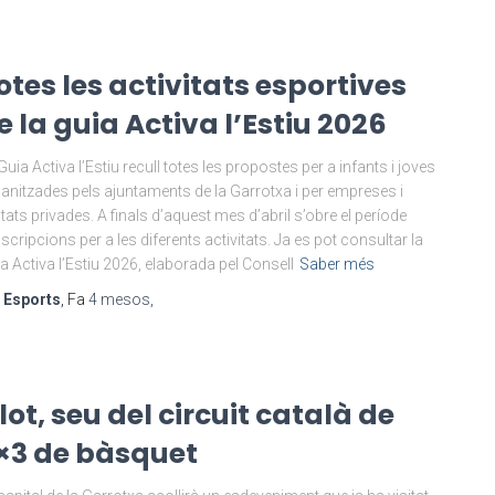
otes les activitats esportives
e la guia Activa l’Estiu 2026
Guia Activa l’Estiu recull totes les propostes per a infants i joves
anitzades pels ajuntaments de la Garrotxa i per empreses i
itats privades. A finals d’aquest mes d’abril s’obre el període
nscripcions per a les diferents activitats. Ja es pot consultar la
a Activa l’Estiu 2026, elaborada pel Consell
Saber més
r
Esports
, Fa
4 mesos
,
lot, seu del circuit català de
×3 de bàsquet