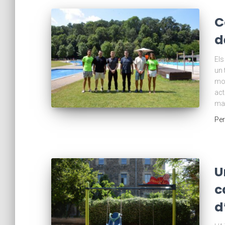
C
d
Els
un 
mon
act
ma
Pe
U
c
d