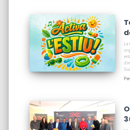
T
d
La 
org
ent
d’i
Gui
Pe
O
3