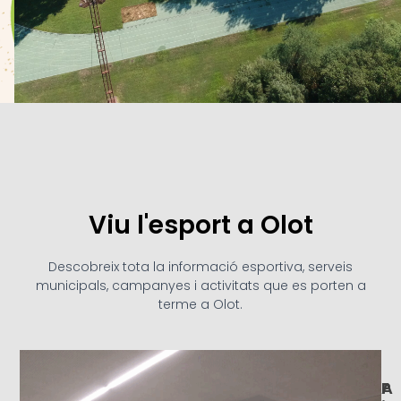
Viu l'esport a Olot
Descobreix tota la informació esportiva, serveis
municipals, campanyes i activitats que es porten a
terme a Olot.
A
I
P