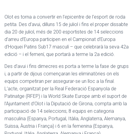
Olot es torna a convertir en l’epicentre de l’esport de roda
petita. Des d’avui, dilluns 15 de juliol i fins el proper dissabte
dia 20 de juliol, més de 200 esportistes de 14 seleccions
d’arreu d’Europa participen en el Campionat d’Europa
d’Hoquei Patins Sub17 masculí – que celebrarà la seva 42a
edició – i el femení, que portarà a terme la 2a edició.
Des d’avui i fins dimecres es porta a terme la fase de grups
i, a partir de dijous començaran les eliminatòries on els
equips competiran per assegurar-se un lloc a la final.
L’acte, organitzat per la Real Federació Espanyola de
Patinatge (RFEP) i la World Skate Europe amb el suport de
l’Ajuntament d’Olot i la Diputació de Girona, compta amb la
participació de 14 seleccions; 8 equips en categoria
masculina (Espanya, Portugal, Itàlia, Anglaterra, Alemanya,
Suïssa, Àustria i França) i 6 en la femenina (Espanya,
Portugal, Itàlia, Anglaterra, Alemanya i França).