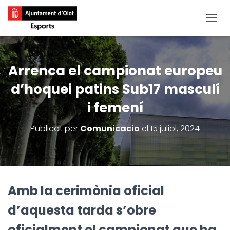
CANVI
Arrenca el campionat europeu
d’hoquei patins Sub17 masculí
i femení
Publicat per
Comunicacio
el
15 juliol, 2024
Amb la cerimònia oficial
d’aquesta tarda s’obre
oficialment el campionat que ha