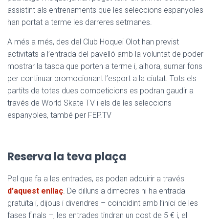
assistint als entrenaments que les seleccions espanyoles
han portat a terme les darreres setmanes.
A més a més, des del Club Hoquei Olot han previst
activitats a l’entrada del pavelló amb la voluntat de poder
mostrar la tasca que porten a terme i, alhora, sumar fons
per continuar promocionant l’esport a la ciutat. Tots els
partits de totes dues competicions es podran gaudir a
través de World Skate TV i els de les seleccions
espanyoles, també per FEP.TV
Reserva la teva plaça
Pel que fa a les entrades, es poden adquirir a través
d’aquest enllaç
. De dilluns a dimecres hi ha entrada
gratuïta i, dijous i divendres – coincidint amb l’inici de les
fases finals –, les entrades tindran un cost de 5 € i, el