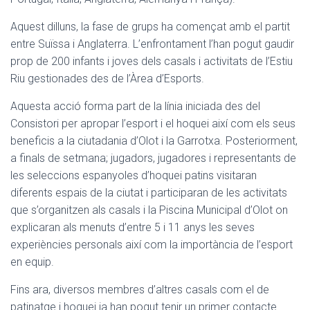
Aquest dilluns, la fase de grups ha començat amb el partit
entre Suïssa i Anglaterra. L’enfrontament l’han pogut gaudir
prop de 200 infants i joves dels casals i activitats de l’Estiu
Riu gestionades des de l’Àrea d’Esports.
Aquesta acció forma part de la línia iniciada des del
Consistori per apropar l’esport i el hoquei així com els seus
beneficis a la ciutadania d’Olot i la Garrotxa. Posteriorment,
a finals de setmana; jugadors, jugadores i representants de
les seleccions espanyoles d’hoquei patins visitaran
diferents espais de la ciutat i participaran de les activitats
que s’organitzen als casals i la Piscina Municipal d’Olot on
explicaran als menuts d’entre 5 i 11 anys les seves
experiències personals així com la importància de l’esport
en equip.
Fins ara, diversos membres d’altres casals com el de
patinatge i hoquei ja han pogut tenir un primer contacte